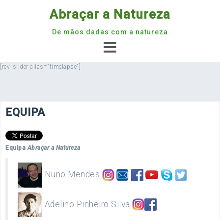
Skip
Abraçar a Natureza
to
content
De mãos dadas com a natureza
[rev_slider alias="timelapse"]
EQUIPA
Equipa
Abraçar a Natureza
Nuno Mendes
Adelino Pinheiro Silva