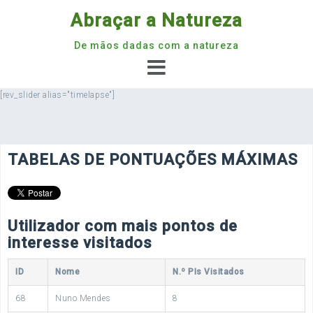
Skip
Abraçar a Natureza
to
content
De mãos dadas com a natureza
[rev_slider alias="timelapse"]
TABELAS DE PONTUAÇÕES MÁXIMAS
Utilizador com mais pontos de
interesse visitados
ID
Nome
N.º PIs Visitados
68
Nuno Mendes
8