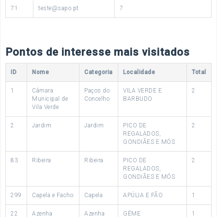
71
teste@sapo.pt
7
Pontos de interesse mais visitados
ID
Nome
Categoria
Localidade
Total
1
Câmara
Paços do
VILA VERDE E
2
Municipal de
Concelho
BARBUDO
Vila Verde
2
Jardim
Jardim
PICO DE
2
REGALADOS,
GONDIÃES E MÓS
83
Ribeira
Ribeira
PICO DE
2
REGALADOS,
GONDIÃES E MÓS
299
Capela e Facho
Capela
APÚLIA E FÃO
1
22
Azenha
Azenha
GÊME
1