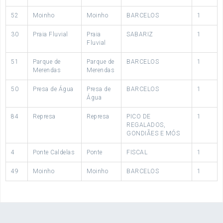
52
Moinho
Moinho
BARCELOS
1
30
Praia Fluvial
Praia
SABARIZ
1
Fluvial
51
Parque de
Parque de
BARCELOS
1
Merendas
Merendas
50
Presa de Água
Presa de
BARCELOS
1
Água
84
Represa
Represa
PICO DE
1
REGALADOS,
GONDIÃES E MÓS
4
Ponte Caldelas
Ponte
FISCAL
1
49
Moinho
Moinho
BARCELOS
1